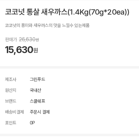
코코넛 통살 새우까스(1.4Kg(70g*20ea))
코코넛의 풍미와 새우까스의 맛을 느낄수 있는제품
26,630
판매가
원
15,630
원
제조사
그린푸드
원산지
국내산
브랜드
스쿨쉐프
배송비결제
주문시 결제
포인트
0P