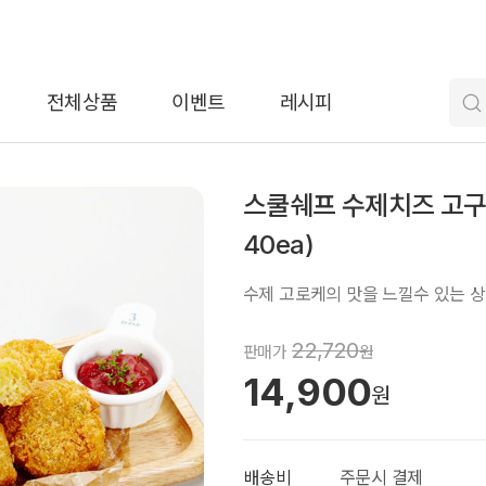
전체상품
이벤트
레시피
스쿨쉐프 수제치즈 고구마 
40ea)
수제 고로케의 맛을 느낄수 있는 
22,720
판매가
원
14,900
원
배송비
주문시 결제