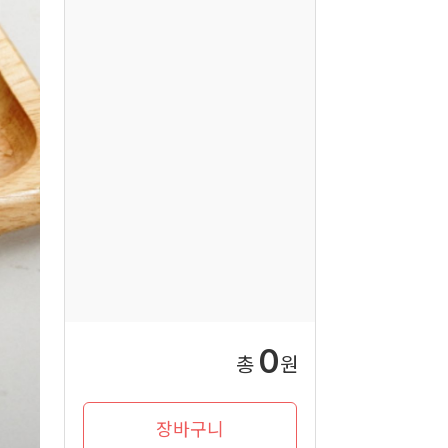
0
총
원
장바구니