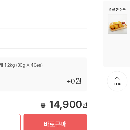
최근 본 상품
2kg (30g X 40ea)
+0원
TOP
14,900
총
원
니
바로구매