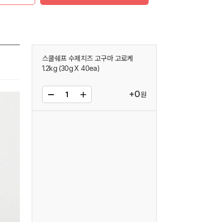
스쿨쉐프 수제치즈 고구마 고로케
1.2kg (30g X 40ea)
+0
원