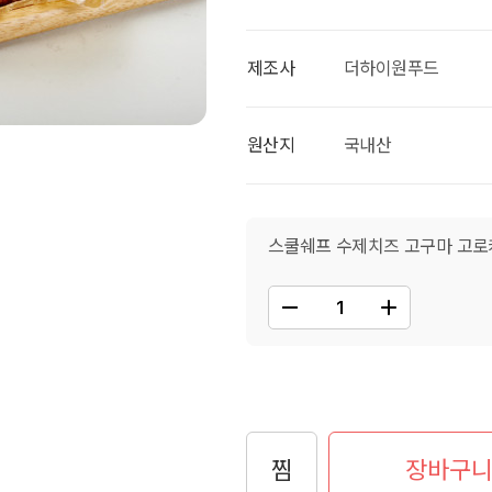
제조사
더하이원푸드
원산지
국내산
스쿨쉐프 수제치즈 고구마 고로케 1.
찜
장바구