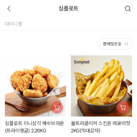
심플로트
마이디벨
심플로트 미니삼각 해쉬브라운
울트라클리어 스킨온 레귤러컷
(트라이앵글) 2.26KG
2KG(막대감자)