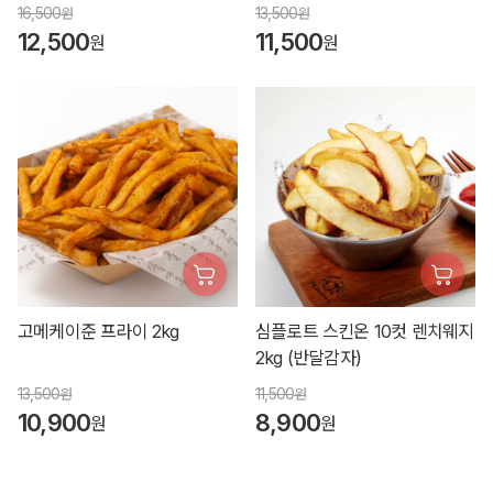
16,500
13,500
원
원
12,500
11,500
원
원
고메케이준 프라이 2kg
심플로트 스킨온 10컷 렌치웨지
2kg (반달감자)
13,500
11,500
원
원
10,900
8,900
원
원